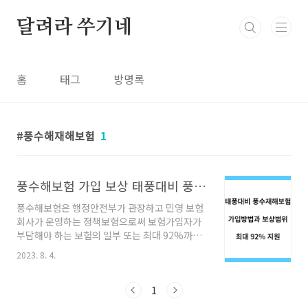
본문 바로가기
달려라 쑤기네
홈
태그
방명록
풍수해재해보험
1
풍수해보험 가입 보상 태풍대비 풍수재해보험 (최대 92% 지원)
풍수해보험은 행정안전부가 관장하고 민영 보험
회사가 운영하는 정책보험으로써 보험가입자가
부담해야 하는 보험의 일부 또는 최대 92%까지
국가 및 지방자치단체에서 보조함으로써 국민들
2023. 8. 4.
을 보다 저렴한 보험료로 예기치 못한 풍수해(태
풍, 홍수, 지진, 해일, 강풍, 풍랑)에 대해 스스로
대처할 수 있도록 하는 선진국형 재난관리제도입
1
니다. 여름만 되면 주위에서 자연재해로 인해 피