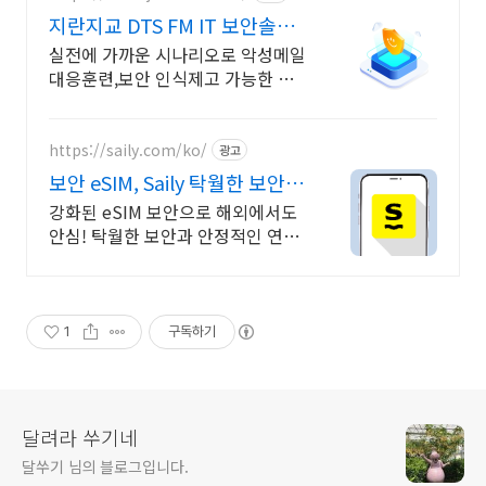
지란지교 DTS FM IT 보안솔루
션 전문기업
실전에 가까운 시나리오로 악성메일
대응훈련,보안 인식제고 가능한 메
일모의훈련시스템
https://saily.com/ko/
광고
보안 eSIM, Saily 탁월한 보안,
안정적인 연결
강화된 eSIM 보안으로 해외에서도
안심! 탁월한 보안과 안정적인 연결
을 동시에. 여름한정특가, 5% 할인
에 Saily 크레딧 최대 5% 캐시백까
지!
1
구독하기
달려라 쑤기네
달쑤기 님의 블로그입니다.