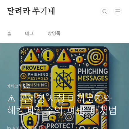
본문 바로가기
달려라 쑤기네
홈
태그
방명록
카테고리 없음
⚠️ 국세청 사칭 미끼문자와
해킹메일 주의, 예방, 대처법
by 달쑤기
2024. 12. 6.